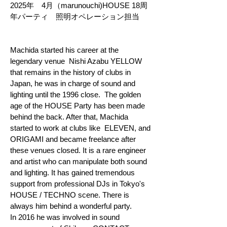
2025年 4月（marunouchi)HOUSE 18周
年パーティ 照明オペレーション担当
Machida started his career at the
legendary venue Nishi Azabu YELLOW
that remains in the history of clubs in
Japan, he was in charge of sound and
lighting until the 1996 close. The golden
age of the HOUSE Party has been made
behind the back. After that, Machida
started to work at clubs like ELEVEN, and
ORIGAMI and became freelance after
these venues closed. It is a rare engineer
and artist who can manipulate both sound
and lighting. It has gained tremendous
support from professional DJs in Tokyo's
HOUSE / TECHNO scene. There is
always him behind a wonderful party.
In 2016 he was involved in sound